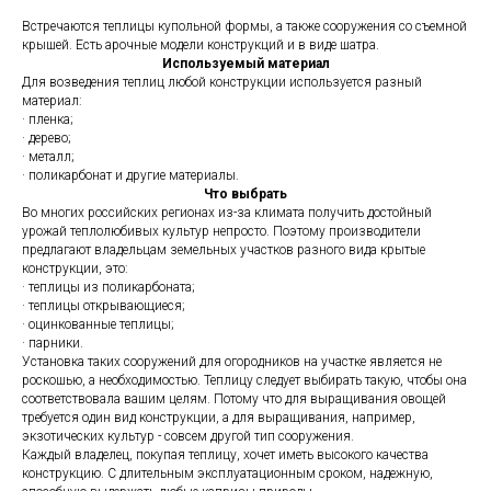
Встречаются теплицы купольной формы, а также сооружения со съемной
крышей. Есть арочные модели конструкций и в виде шатра.
Используемый материал
Для возведения теплиц любой конструкции используется разный
материал:
· пленка;
· дерево;
· металл;
· поликарбонат и другие материалы.
Что выбрать
Во многих российских регионах из-за климата получить достойный
урожай теплолюбивых культур непросто. Поэтому производители
предлагают владельцам земельных участков разного вида крытые
конструкции, это:
· теплицы из поликарбоната;
· теплицы открывающиеся;
· оцинкованные теплицы;
· парники.
Установка таких сооружений для огородников на участке является не
роскошью, а необходимостью. Теплицу следует выбирать такую, чтобы она
соответствовала вашим целям. Потому что для выращивания овощей
требуется один вид конструкции, а для выращивания, например,
экзотических культур - совсем другой тип сооружения.
Каждый владелец, покупая теплицу, хочет иметь высокого качества
конструкцию. С длительным эксплуатационным сроком, надежную,