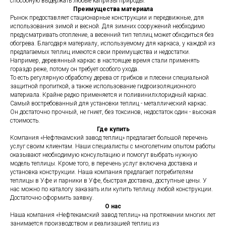
способную выдержать любые капризы природы.
Преимущества материала
Рынок предоставляет стационарные конструкции и передвижные, для
использования зимой и весной. Для зимних сооружений необходимо
предусматривать отопление, а весенний тип теплиц может обходиться без
обогрева. Благодаря материалу, используемому для каркаса, у каждой из
предлагаемых теплиц имеются свои преимущества и недостатки.
Например, деревянный каркас в настоящее время стали применять
гораздо реже, потому он требует особого ухода.
То есть регулярную обработку дерева от грибков и плесени специальной
защитной пропиткой, а также использование гидроизоляционного
материала. Крайне редко применяется и поливинилхлоридный каркас.
Самый востребованный для установки теплиц - металлический каркас.
Он достаточно прочный, не гниет, без токсинов, недостаток один - высокая
стоимость.
Где купить
Компания «Нефтекамский завод теплиц» предлагает большой перечень
услуг своим клиентам. Наши специалисты с многолетним опытом работы
оказывают необходимую консультацию и помогут выбрать нужную
модель теплицы. Кроме того, в перечень услуг включена доставка и
установка конструкции. Наша компания предлагает потребителям
теплицы в Уфе и парники в Уфе, быстрая доставка, доступные цены. У
нас можно по каталогу заказать или купить теплицу любой конструкции.
Достаточно оформить заявку.
О нас
Наша компания «Нефтекамский завод теплиц» на протяжении многих лет
занимается производством и реализацией теплиц из